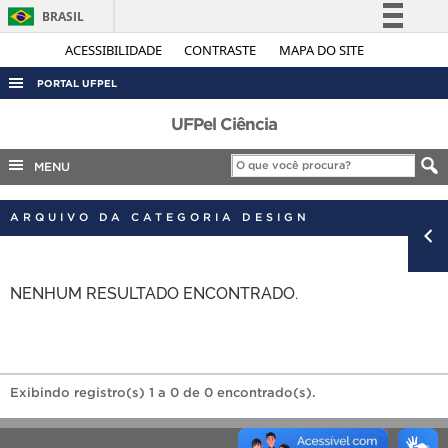
BRASIL
Simplifique!
ACESSIBILIDADE
CONTRASTE
MAPA DO SITE
Comunica BR
PORTAL UFPEL
Participe
ACESSO À INFORMAÇÃO
UFPel Ciência
Acesso à informação
AUDITORIA
MENU
Legislação
COBALTO
Canais
ARQUIVO DA CATEGORIA DESIGN
CONCURSOS
EDITAIS
NENHUM RESULTADO ENCONTRADO.
INTERNACIONAL
OUVIDORIA
PORTARIAS
TELEFONES
Exibindo registro(s) 1 a 0 de 0 encontrado(s).