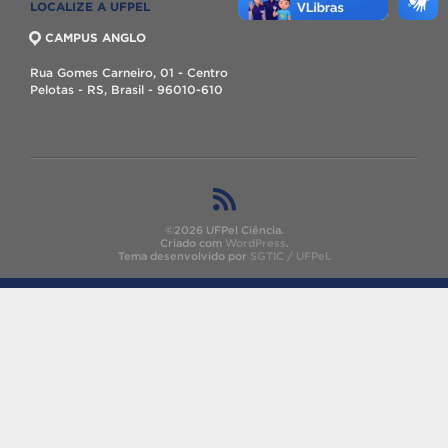
LOCALIZE A UFPEL
CAMPUS ANGLO
Rua Gomes Carneiro, 01 - Centro
Pelotas - RS, Brasil - 96010-610
©2026 UFPel Ciência.
Criado com
WordPress
.
Tema desenvolvido por
SGTIC / UFPel
.