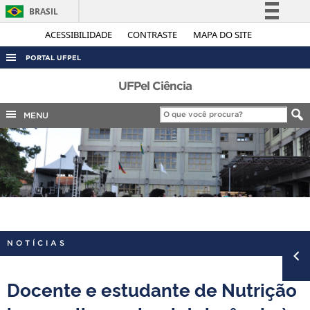
BRASIL
Simplifique!
ACESSIBILIDADE
CONTRASTE
MAPA DO SITE
Comunica BR
PORTAL UFPEL
Participe
ACESSO À INFORMAÇÃO
UFPel Ciência
Acesso à informação
AUDITORIA
MENU
Legislação
COBALTO
Canais
CONCURSOS
EDITAIS
INTERNACIONAL
OUVIDORIA
NOTÍCIAS
PORTARIAS
TELEFONES
Docente e estudante de Nutrição