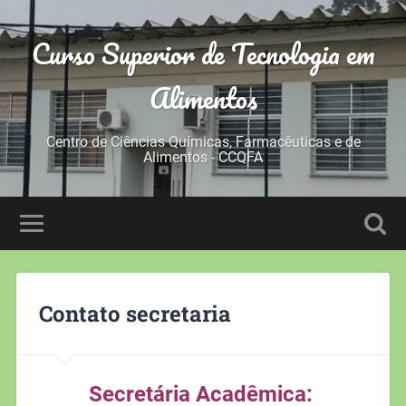
Curso Superior de Tecnologia em
Alimentos
Centro de Ciências Químicas, Farmacêuticas e de
Alimentos - CCQFA
Contato secretaria
Secretária Acadêmica: