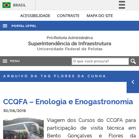
BRASIL
Simplifique!
ACESSIBILIDADE
CONTRASTE
MAPA DO SITE
Comunica BR
PORTAL UFPEL
Participe
ACESSO À INFORMAÇÃO
Pró-Reitoria Administrativa
Superintendência de Infraestrutura
Acesso à informação
AUDITORIA
Universidade Federal de Pelotas
Legislação
COBALTO
Canais
MENU
CONCURSOS
ARQUIVO DA TAG FLORES DA CUNHA
EDITAIS
INTERNACIONAL
CCQFA – Enologia e Enogastronomia
OUVIDORIA
30/06/2016
PORTARIAS
Viagem dos Cursos do CCQFA para
TELEFONES
participação de visita técnica em
Bento Gonçalves e Flores da