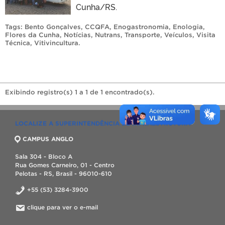
Cunha/RS.
Tags:
Bento Gonçalves
,
CCQFA
,
Enogastronomia
,
Enologia
,
Flores da Cunha
,
Notícias
,
Nutrans
,
Transporte
,
Veículos
,
Visita
Técnica
,
Vitivincultura
.
Exibindo registro(s) 1 a 1 de 1 encontrado(s).
LOCALIZE A SUPERINTENDÊNCIA DE INFRAESTRUTURA
CAMPUS ANGLO
Sala 304 - Bloco A
Rua Gomes Carneiro, 01 - Centro
Pelotas - RS, Brasil - 96010-610
+55 (53) 3284-3900
clique para ver o e-mail