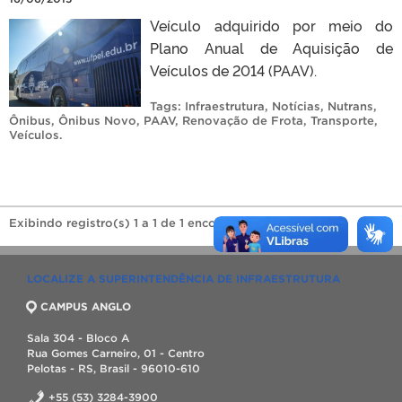
Veículo adquirido por meio do
Plano Anual de Aquisição de
Veículos de 2014 (PAAV).
Tags:
Infraestrutura
,
Notícias
,
Nutrans
,
Ônibus
,
Ônibus Novo
,
PAAV
,
Renovação de Frota
,
Transporte
,
Veículos
.
Exibindo registro(s) 1 a 1 de 1 encontrado(s).
LOCALIZE A SUPERINTENDÊNCIA DE INFRAESTRUTURA
CAMPUS ANGLO
Sala 304 - Bloco A
Rua Gomes Carneiro, 01 - Centro
Pelotas - RS, Brasil - 96010-610
+55 (53) 3284-3900