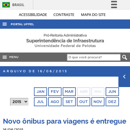
BRASIL
Simplifique!
ACESSIBILIDADE
CONTRASTE
MAPA DO SITE
Comunica BR
PORTAL UFPEL
Participe
ACESSO À INFORMAÇÃO
Pró-Reitoria Administrativa
Superintendência de Infraestrutura
Acesso à informação
AUDITORIA
Universidade Federal de Pelotas
Legislação
COBALTO
Canais
MENU
CONCURSOS
ARQUIVO DE 16/06/2015
EDITAIS
INTERNACIONAL
JAN
FEV
MAR
ABR
MAI
JUN
OUVIDORIA
JUL
AGO
SET
OUT
NOV
DEZ
PORTARIAS
TELEFONES
Novo ônibus para viagens é entregue
16/06/2015