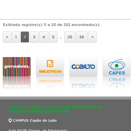
Exibindo registro(s) 11 a 20 de 252 encontrado(s).
<
1
2
3
4
5
…
25
26
>
PROGRAMA DE PÓS-GRADUAÇÃO EM SISTEMAS DE
PRODUÇÃO AGRÍCOLA FAMILIAR
CAMPUS Capão do Leão
Sala 602B (Depto. de Fitotecnia)