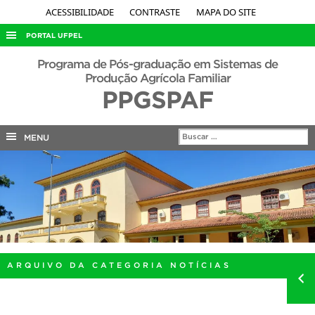
ACESSIBILIDADE
CONTRASTE
MAPA DO SITE
PORTAL UFPEL
ACESSO À INFORMAÇÃO
Programa de Pós-graduação em Sistemas de
Produção Agrícola Familiar
AUDITORIA
PPGSPAF
COBALTO
CONCURSOS
MENU
EDITAIS
INTERNACIONAL
OUVIDORIA
PORTARIAS
TELEFONES
ARQUIVO DA CATEGORIA NOTÍCIAS