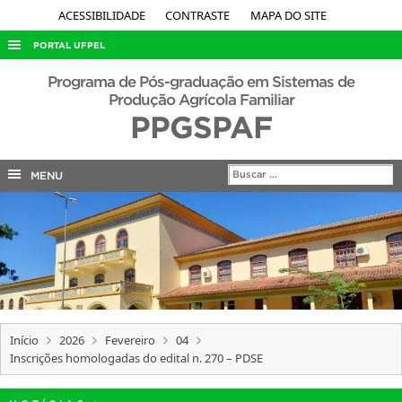
ACESSIBILIDADE
CONTRASTE
MAPA DO SITE
PORTAL UFPEL
ACESSO À INFORMAÇÃO
Programa de Pós-graduação em Sistemas de
Produção Agrícola Familiar
AUDITORIA
PPGSPAF
COBALTO
CONCURSOS
MENU
EDITAIS
INTERNACIONAL
OUVIDORIA
PORTARIAS
TELEFONES
Início
2026
Fevereiro
04
Inscrições homologadas do edital n. 270 – PDSE