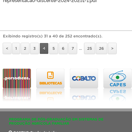
Exibindo registro(s) 31 a 40 de 252 encontrado(s).
<
1
2
3
4
5
6
7
…
25
26
>
PROGRAMA DE PÓS-GRADUAÇÃO EM SISTEMAS DE
PRODUÇÃO AGRÍCOLA FAMILIAR