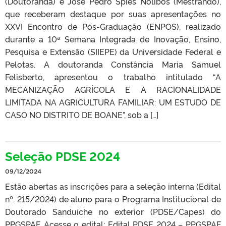
(Doutoranda) e José Pedro Spies Nolibos (Mestrando),
que receberam destaque por suas apresentações no
XXVI Encontro de Pós-Graduação (ENPOS), realizado
durante a 10ª Semana Integrada de Inovação, Ensino,
Pesquisa e Extensão (SIIEPE) da Universidade Federal e
Pelotas. A doutoranda Constância Maria Samuel
Felisberto, apresentou o trabalho intitulado “A
MECANIZAÇÃO AGRÍCOLA E A RACIONALIDADE
LIMITADA NA AGRICULTURA FAMILIAR: UM ESTUDO DE
CASO NO DISTRITO DE BOANE”, sob a […]
Seleção PDSE 2024
09/12/2024
Estão abertas as inscrições para a seleção interna (Edital
nº. 215/2024) de aluno para o Programa Institucional de
Doutorado Sanduíche no exterior (PDSE/Capes) do
PPGSPAF. Acesse o edital: Edital PDSE 2024 – PPGSPAF