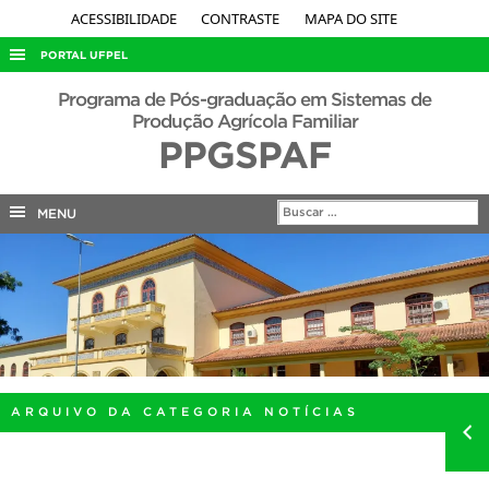
ACESSIBILIDADE
CONTRASTE
MAPA DO SITE
PORTAL UFPEL
ACESSO À INFORMAÇÃO
Programa de Pós-graduação em Sistemas de
Produção Agrícola Familiar
AUDITORIA
PPGSPAF
COBALTO
CONCURSOS
MENU
EDITAIS
INTERNACIONAL
OUVIDORIA
PORTARIAS
TELEFONES
ARQUIVO DA CATEGORIA NOTÍCIAS