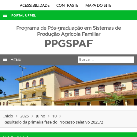
ACESSIBILIDADE
CONTRASTE
MAPA DO SITE
PORTAL UFPEL
ACESSO À INFORMAÇÃO
Programa de Pós-graduação em Sistemas de
Produção Agrícola Familiar
AUDITORIA
PPGSPAF
COBALTO
CONCURSOS
MENU
EDITAIS
INTERNACIONAL
OUVIDORIA
PORTARIAS
TELEFONES
Início
2025
Julho
10
Resultado da primeira fase do Processo seletivo 2025/2