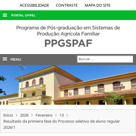
ACESSIBILIDADE
CONTRASTE
MAPA DO SITE
PORTAL UFPEL
ACESSO À INFORMAÇÃO
Programa de Pós-graduação em Sistemas de
Produção Agrícola Familiar
AUDITORIA
PPGSPAF
COBALTO
CONCURSOS
MENU
EDITAIS
INTERNACIONAL
OUVIDORIA
PORTARIAS
TELEFONES
Início
2026
Fevereiro
13
Resultado da primeira fase do Processo seletivo de aluno regular
2026/1