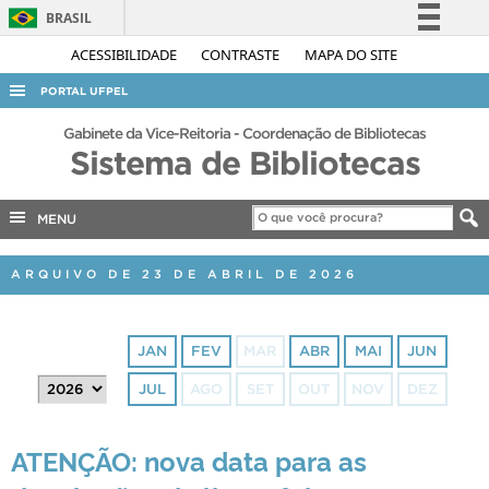
BRASIL
Simplifique!
ACESSIBILIDADE
CONTRASTE
MAPA DO SITE
Comunica BR
PORTAL UFPEL
Participe
ACESSO À INFORMAÇÃO
Gabinete da Vice-Reitoria - Coordenação de Bibliotecas
Acesso à informação
Sistema de Bibliotecas
AUDITORIA
Legislação
COBALTO
Canais
MENU
CONCURSOS
ARQUIVO DE 23 DE ABRIL DE 2026
EDITAIS
INTERNACIONAL
JAN
FEV
MAR
ABR
MAI
JUN
OUVIDORIA
JUL
AGO
SET
OUT
NOV
DEZ
PORTARIAS
TELEFONES
ATENÇÃO: nova data para as