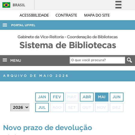
BRASIL
Simplifique!
ACESSIBILIDADE
CONTRASTE
MAPA DO SITE
Comunica BR
PORTAL UFPEL
Participe
ACESSO À INFORMAÇÃO
Gabinete da Vice-Reitoria - Coordenação de Bibliotecas
Acesso à informação
Sistema de Bibliotecas
AUDITORIA
Legislação
COBALTO
Canais
MENU
CONCURSOS
ARQUIVO DE MAIO 2026
EDITAIS
INTERNACIONAL
JAN
FEV
MAR
ABR
MAI
JUN
OUVIDORIA
JUL
AGO
SET
OUT
NOV
DEZ
PORTARIAS
TELEFONES
Novo prazo de devolução