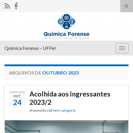
Alte
form
Search for:
de
pesq
Química Forense – UFPel
Alter
nave
ARQUIVOS DE
OUTUBRO 2023
Acolhida aos ingressantes
OUT
24
2023/2
Arquivado sob
Sem categoria