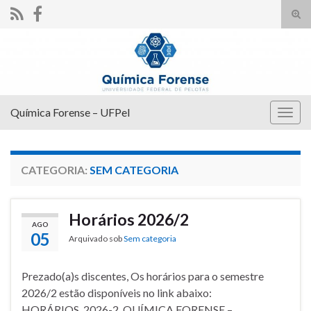
Alte
form
Search for:
de
pesq
Química Forense – UFPel
Alter
nave
CATEGORIA:
SEM CATEGORIA
Horários 2026/2
AGO
05
Arquivado sob
Sem categoria
Prezado(a)s discentes, Os horários para o semestre
2026/2 estão disponíveis no link abaixo:
HORÁRIOS_2026-2_QUÍMICA FORENSE –