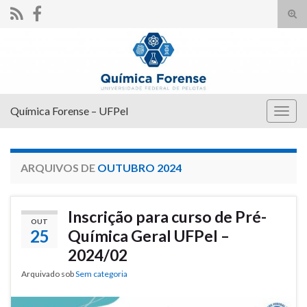
Alte
form
Search for:
de
pesq
Química Forense – UFPel
Alter
nave
ARQUIVOS DE
OUTUBRO 2024
Inscrição para curso de Pré-
OUT
25
Química Geral UFPel –
2024/02
Arquivado sob
Sem categoria