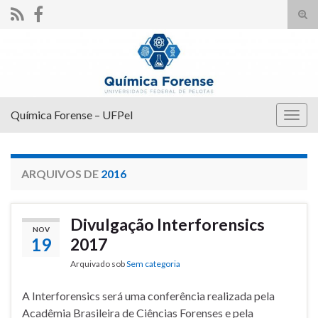
Alte
form
Search for:
de
pesq
Química Forense – UFPel
Alter
nave
ARQUIVOS DE
2016
Divulgação Interforensics
NOV
19
2017
Arquivado sob
Sem categoria
A Interforensics será uma conferência realizada pela
Acadêmia Brasileira de Ciências Forenses e pela