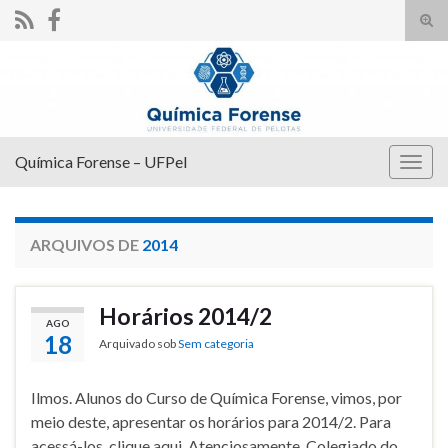
Alte
form
Search for:
de
pesq
Química Forense – UFPel
Alter
nave
ARQUIVOS DE
2014
Horários 2014/2
AGO
18
Arquivado sob
Sem categoria
Ilmos. Alunos do Curso de Química Forense, vimos, por
meio deste, apresentar os horários para 2014/2. Para
acessá-los, clique aqui. Atenciosamente, Colegiado do