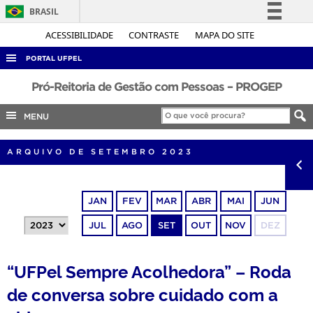
BRASIL
Simplifique!
ACESSIBILIDADE
CONTRASTE
MAPA DO SITE
Comunica BR
PORTAL UFPEL
Participe
ACESSO À INFORMAÇÃO
Pró-Reitoria de Gestão com Pessoas – PROGEP
Acesso à informação
AUDITORIA
MENU
Legislação
COBALTO
Canais
ARQUIVO DE SETEMBRO 2023
CONCURSOS
EDITAIS
JAN
FEV
MAR
ABR
MAI
JUN
INTERNACIONAL
JUL
AGO
SET
OUT
NOV
DEZ
OUVIDORIA
PORTARIAS
“UFPel Sempre Acolhedora” – Roda
TELEFONES
de conversa sobre cuidado com a