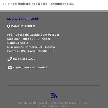
Exibindo registro(s) 1 a 1 de 1 encontrado(s).
LOCALIZE A PROGEP
CAMPUS ANGLO
Pró-Reitora de Gestão com Pessoas
Sala 207 - Bloco A - 2° Andar
Campus Anglo
Rua Gomes Carneiro, 01 - Centro
Pelotas - RS, Brasil - 96010-610
(53) 3284-3970
clique para ver o e-mail
©2026 Pró-Reitoria de Gestão com Pessoas – PROGEP.
Criado com
WordPress
.