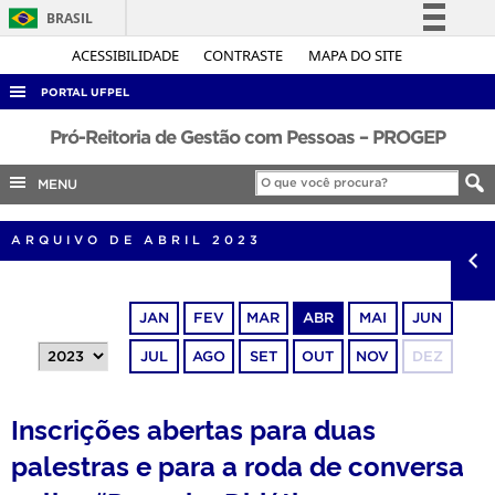
BRASIL
Simplifique!
ACESSIBILIDADE
CONTRASTE
MAPA DO SITE
Comunica BR
PORTAL UFPEL
Participe
ACESSO À INFORMAÇÃO
Pró-Reitoria de Gestão com Pessoas – PROGEP
Acesso à informação
AUDITORIA
MENU
Legislação
COBALTO
Canais
ARQUIVO DE ABRIL 2023
CONCURSOS
EDITAIS
JAN
FEV
MAR
ABR
MAI
JUN
INTERNACIONAL
JUL
AGO
SET
OUT
NOV
DEZ
OUVIDORIA
PORTARIAS
Inscrições abertas para duas
TELEFONES
palestras e para a roda de conversa