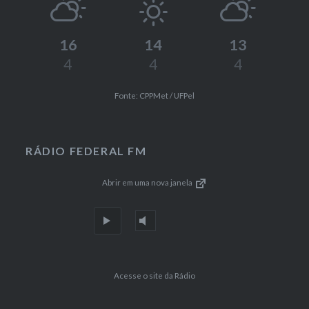
16
14
13
4
4
4
Fonte: CPPMet / UFPel
RÁDIO FEDERAL FM
Abrir em uma nova janela
Acesse o site da Rádio