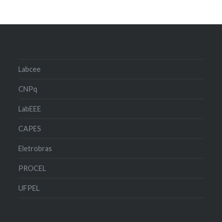
Labcee
CNPq
LabEEE
CAPES
Eletrobras
PROCEL
UFPEL