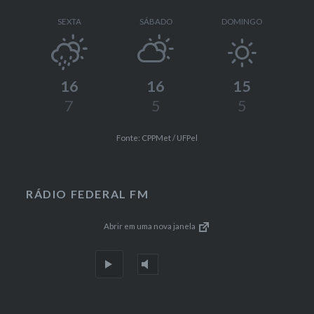
SEXTA
SÁBADO
DOMINGO
16
16
15
7
5
5
Fonte: CPPMet / UFPel
RÁDIO FEDERAL FM
Abrir em uma nova janela