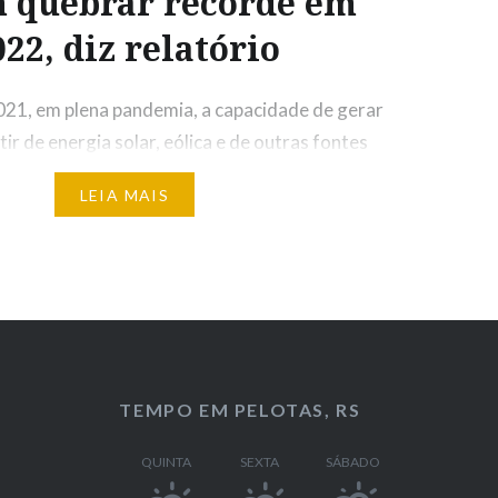
 quebrar recorde em
022, diz relatório
021, em plena pandemia, a capacidade de gerar
tir de energia solar, eólica e de outras fontes
u um nível recorde. Segundo um relatório da
LEIA MAIS
onal de Energia, espera-se que, em 2022, essa
nte à medida que os governos busquem
urança energética e os…
TEMPO EM PELOTAS, RS
QUINTA
SEXTA
SÁBADO