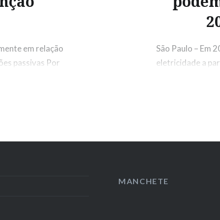
enção
podem
2
almente em relação
São Paulo – Em 2
ões passivas Por
eletricidade a par
energeticamente
renováveis atingi
 atividades às
Agência Internaci
, graças não
capacidade aume
vada,…
aproveitar a seg
MANCHETE