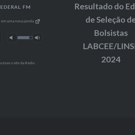
Resultado do Ed
FEDERAL FM
de Seleção d
r em uma nova janela
Bolsistas
LABCEE/LINS
2024
cesse o site da Rádio