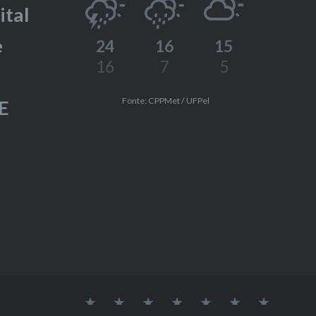
ital
e
24
16
15
16
7
5
Fonte: CPPMet / UFPel
E
Labcee
CNPq
LabEEE
CAPES
Eletrobras
PROCEL
UFPEL