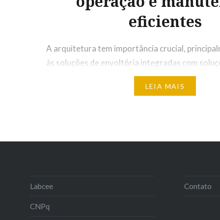
operação e manut
eficientes
A arquitetura tem importância crucial, princip
às soluções de envoltória integradas com soluç
João Pimenta* São Paulo – Em uma edificação 
LEIA MAIS
eficiente, o consumo de energia para manter as
quais a edificação se destina é o menor possível
apenas ao uso de processos com eficiência ele
Labcee
Contato
CNPq