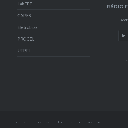
LabEEE
RÁDIO 
CAPES
Abri
Eletrobras
PROCEL
UFPEL
A
Criado com WordPress
|
Tema Dyad por
WordPress.com