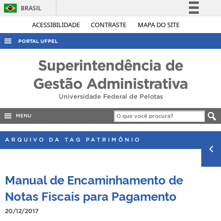
BRASIL
Simplifique!
ACESSIBILIDADE
CONTRASTE
MAPA DO SITE
Comunica BR
PORTAL UFPEL
Participe
ACESSO À INFORMAÇÃO
Superintendência de
Acesso à informação
AUDITORIA
Gestão Administrativa
Legislação
COBALTO
Universidade Federal de Pelotas
Canais
CONCURSOS
MENU
EDITAIS
ARQUIVO DA TAG PATRIMÔNIO
INTERNACIONAL
OUVIDORIA
Manual de Encaminhamento de
PORTARIAS
Notas Fiscais para Pagamento
TELEFONES
20/12/2017