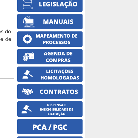
és do
de de