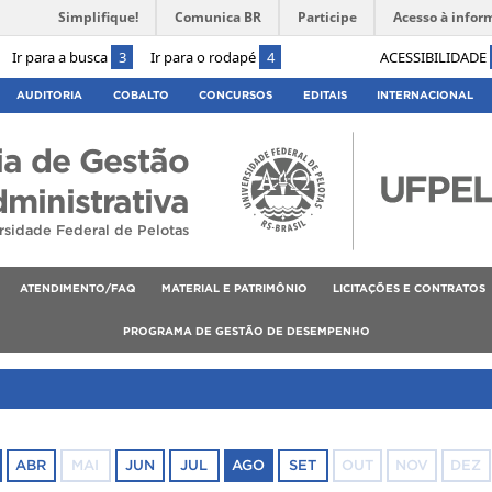
Simplifique!
Comunica BR
Participe
Acesso à infor
Ir para a busca
3
Ir para o rodapé
4
ACESSIBILIDADE
AUDITORIA
COBALTO
CONCURSOS
EDITAIS
INTERNACIONAL
ia de Gestão
ministrativa
rsidade Federal de Pelotas
ATENDIMENTO/FAQ
MATERIAL E PATRIMÔNIO
LICITAÇÕES E CONTRATOS
PROGRAMA DE GESTÃO DE DESEMPENHO
ABR
MAI
JUN
JUL
AGO
SET
OUT
NOV
DEZ