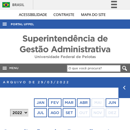
BRASIL
Simplifique!
ACESSIBILIDADE
CONTRASTE
MAPA DO SITE
Comunica BR
PORTAL UFPEL
Participe
ACESSO À INFORMAÇÃO
Superintendência de
Acesso à informação
AUDITORIA
Gestão Administrativa
Legislação
COBALTO
Universidade Federal de Pelotas
Canais
CONCURSOS
MENU
EDITAIS
ARQUIVO DE 29/03/2022
INTERNACIONAL
OUVIDORIA
JAN
FEV
MAR
ABR
MAI
JUN
PORTARIAS
JUL
AGO
SET
OUT
NOV
DEZ
TELEFONES