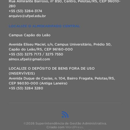
Rua Almirante Barroso, nº 850, Centro, Pelotas/RS, CEP 96010-
280
+55 (53) 3284-3174
arquivo@ufpel.edu.br
LOCALIZE O ALMOXARIFADO CENTRAL
Campus Capão do Leão
Avenida Eliseu Maciel, s/n, Campus Universitário, Prédio 50,
Capão do Leão/RS, CEP 96160-000
+55 (53) 3275 7173 / 3275 7550
almox.ufpel@gmail.com
LOCALIZE O DEPÓSITO DE BENS FORA DE USO
(INSERVÍVEIS)
Avenida Duque de Caxias, n. 104, Bairro Fragata, Pelotas/RS,
CEP 96030-000 (Antiga Laneira)
+55 (53) 3284 3280
©2026 Superintendência de Gestão Administrativa.
Criado com
WordPress
.