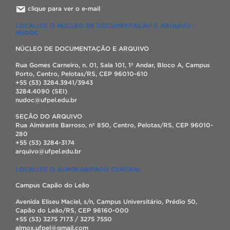
clique para ver o e-mail
LOCALIZE O NÚCLEO DE DOCUMENTAÇÃO E ARQUIVO –
NUDOC
NÚCLEO DE DOCUMENTAÇÃO E ARQUIVO
Rua Gomes Carneiro, n. 01, Sala 101, 1º Andar, Bloco A, Campus
Porto, Centro, Pelotas/RS, CEP 96010-610
+55 (53) 3284.3941/3943
3284.4090 (SEI)
nudoc@ufpel.edu.br
SEÇÃO DO ARQUIVO
Rua Almirante Barroso, nº 850, Centro, Pelotas/RS, CEP 96010-
280
+55 (53) 3284-3174
arquivo@ufpel.edu.br
LOCALIZE O ALMOXARIFADO CENTRAL
Campus Capão do Leão
Avenida Eliseu Maciel, s/n, Campus Universitário, Prédio 50,
Capão do Leão/RS, CEP 96160-000
+55 (53) 3275 7173 / 3275 7550
almox.ufpel@gmail.com