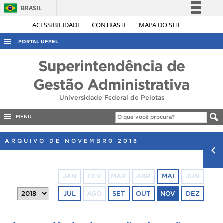
BRASIL
Simplifique!
ACESSIBILIDADE
CONTRASTE
MAPA DO SITE
Comunica BR
PORTAL UFPEL
Participe
ACESSO À INFORMAÇÃO
Superintendência de
Acesso à informação
AUDITORIA
Gestão Administrativa
Legislação
COBALTO
Universidade Federal de Pelotas
Canais
CONCURSOS
MENU
EDITAIS
ARQUIVO DE NOVEMBRO 2018
INTERNACIONAL
OUVIDORIA
JAN
FEV
MAR
ABR
MAI
JUN
PORTARIAS
JUL
AGO
SET
OUT
NOV
DEZ
TELEFONES