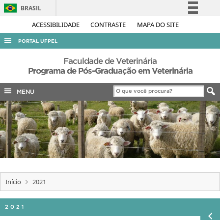
BRASIL
Simplifique!
ACESSIBILIDADE
CONTRASTE
MAPA DO SITE
Comunica BR
PORTAL UFPEL
Participe
ACESSO À INFORMAÇÃO
Faculdade de Veterinária
Acesso à informação
Programa de Pós-Graduação em Veterinária
AUDITORIA
Legislação
MENU
COBALTO
Canais
CONCURSOS
EDITAIS
INTERNACIONAL
OUVIDORIA
PORTARIAS
Início
2021
TELEFONES
2021