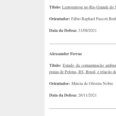
Título:
Leptospirose no Rio Grande do Su
Orientador:
Fábio Raphael Pascoti Bru
Data da Defesa:
31/08/2021
________________________________
Alexsander Ferraz
Título:
Estudo da contaminação ambient
praias de Pelotas, RS, Brasil, e relação
Orientador:
Márcia de Oliveira Nobre
Data da Defesa:
26/11/2021
________________________________