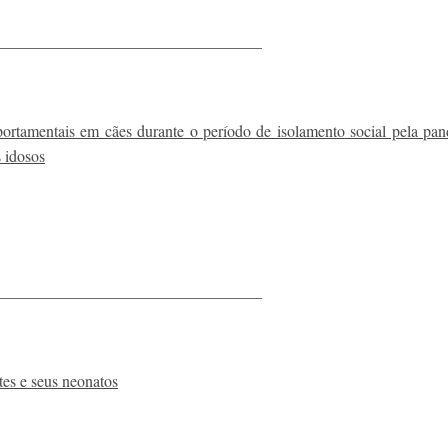
_________________________________
portamentais em cães durante o período de isolamento social pela pa
s idosos
_________________________________
tes e seus neonatos