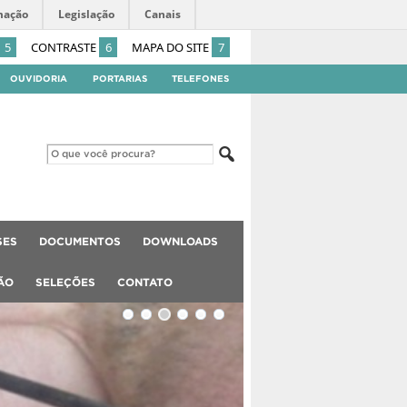
mação
Legislação
Canais
5
CONTRASTE
6
MAPA DO SITE
7
OUVIDORIA
PORTARIAS
TELEFONES
SES
DOCUMENTOS
DOWNLOADS
ÃO
SELEÇÕES
CONTATO