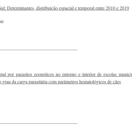
l: Determinantes, distribuição espacial e temporal entre 2010 e 2019
hn
_________________________________
al por parasitos zoonóticos no entorno e interior de escolas munici
 do grau da carga parasitária com parâmetros hematológicos de cães
_________________________________