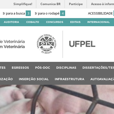
Simplifique!
Comunica BR
Participe
Acesso à infor
Ir para a busca
3
Ir para o rodapé
4
ACESSIBILIDADE
AUDITORIA
COBALTO
CONCURSOS
EDITAIS
INTERNACIONAL
e Veterinária
 Veterinária
TES
EGRESSOS
PÓS-DOC
DISCIPLINAS
DISSERTAÇÕES/TE
LIZAÇÃO
INSERÇÃO SOCIAL
INFRAESTRUTURA
AUTOAVALIAÇ