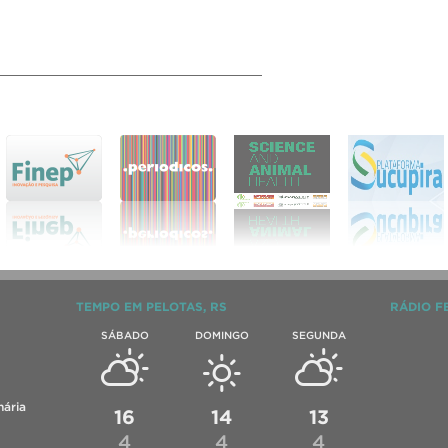
_________________________________
TEMPO EM PELOTAS, RS
RÁDIO F
SÁBADO
DOMINGO
SEGUNDA
ária
16
14
13
4
4
4