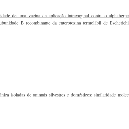
dade de uma vacina de aplicação intravaginal contra o alphaherpe
bunidade B recombinante da enterotoxina termolábil de Escherichi
_________________________________
nica isoladas de animais silvestres e domésticos: similaridade molec