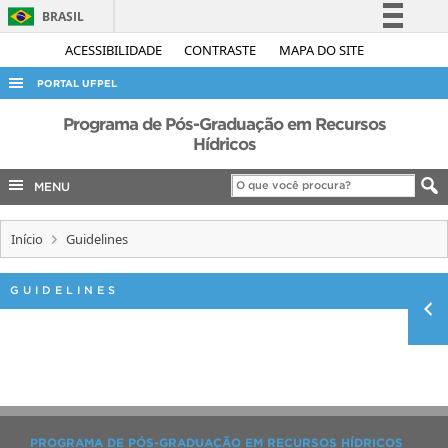
BRASIL
Simplifique!
ACESSIBILIDADE
CONTRASTE
MAPA DO SITE
Comunica BR
PORTAL UFPEL
Participe
ACESSO À INFORMAÇÃO
Programa de Pós-Graduação em Recursos
Acesso à informação
Hídricos
AUDITORIA
Legislação
MENU
COBALTO
Canais
CONCURSOS
Início
Guidelines
EDITAIS
INTERNACIONAL
GUIDELINES
OUVIDORIA
PORTARIAS
TELEFONES
PROGRAMA DE PÓS-GRADUAÇÃO EM RECURSOS HÍDRICOS