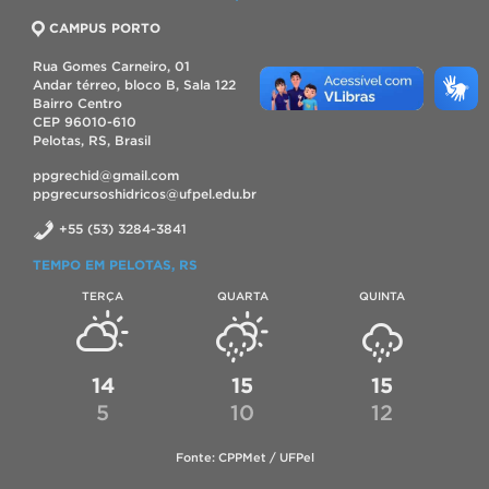
CAMPUS PORTO
Rua Gomes Carneiro, 01
Andar térreo, bloco B, Sala 122
Bairro Centro
CEP 96010-610
Pelotas, RS, Brasil
ppgrechid@gmail.com
ppgrecursoshidricos@ufpel.edu.br
+55 (53) 3284-3841
TEMPO EM PELOTAS, RS
TERÇA
QUARTA
QUINTA
14
15
15
5
10
12
Fonte: CPPMet / UFPel