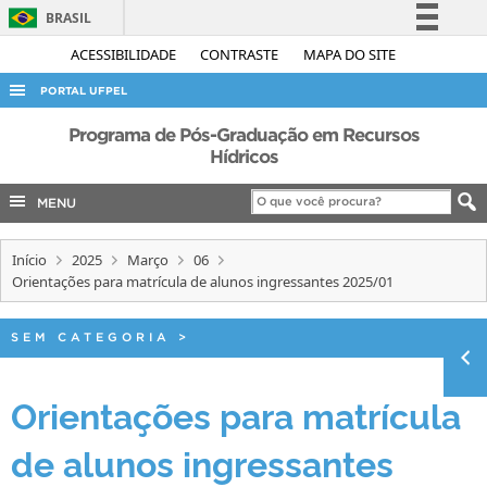
BRASIL
Simplifique!
ACESSIBILIDADE
CONTRASTE
MAPA DO SITE
Comunica BR
PORTAL UFPEL
Participe
ACESSO À INFORMAÇÃO
Programa de Pós-Graduação em Recursos
Acesso à informação
Hídricos
AUDITORIA
Legislação
MENU
COBALTO
Canais
CONCURSOS
Início
2025
Março
06
EDITAIS
Orientações para matrícula de alunos ingressantes 2025/01
INTERNACIONAL
SEM CATEGORIA
>
OUVIDORIA
PORTARIAS
Orientações para matrícula
TELEFONES
de alunos ingressantes