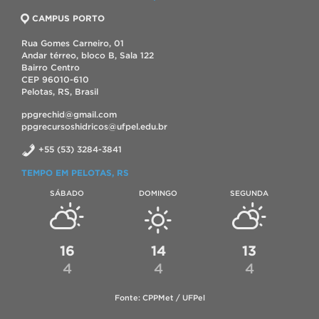
CAMPUS PORTO
Rua Gomes Carneiro, 01
Andar térreo, bloco B, Sala 122
Bairro Centro
CEP 96010-610
Pelotas, RS, Brasil
ppgrechid@gmail.com
ppgrecursoshidricos@ufpel.edu.br
+55 (53) 3284-3841
TEMPO EM PELOTAS, RS
SÁBADO
DOMINGO
SEGUNDA
16
14
13
4
4
4
Fonte: CPPMet / UFPel