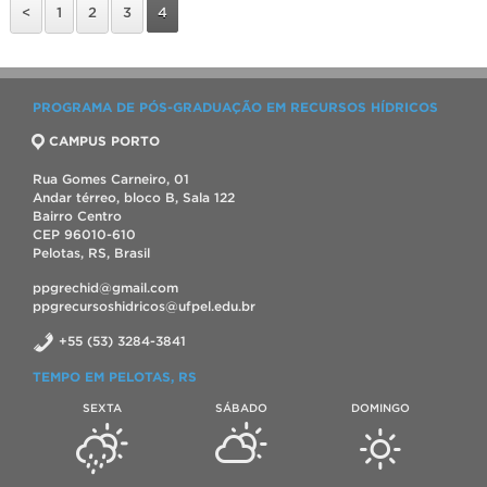
<
1
2
3
4
PROGRAMA DE PÓS-GRADUAÇÃO EM RECURSOS HÍDRICOS
CAMPUS PORTO
Rua Gomes Carneiro, 01
Andar térreo, bloco B, Sala 122
Bairro Centro
CEP 96010-610
Pelotas, RS, Brasil
ppgrechid@gmail.com
ppgrecursoshidricos@ufpel.edu.br
+55 (53) 3284-3841
TEMPO EM PELOTAS, RS
SEXTA
SÁBADO
DOMINGO