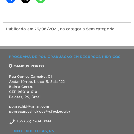
Publicado
em
23/06/2021
, na categoria
Sem categoria
.
PROGRAMA DE PÓS-GRADUAÇÃO EM RECURSOS HÍDRICOS
CAMPUS PORTO
Rua Gomes Carneiro, 01
Andar térreo, bloco B, Sala 122
Bairro Centro
CEP 96010-610
Pelotas, RS, Brasil
ppgrechid@gmail.com
ppgrecursoshidricos@ufpel.edu.br
+55 (53) 3284-3841
TEMPO EM PELOTAS, RS