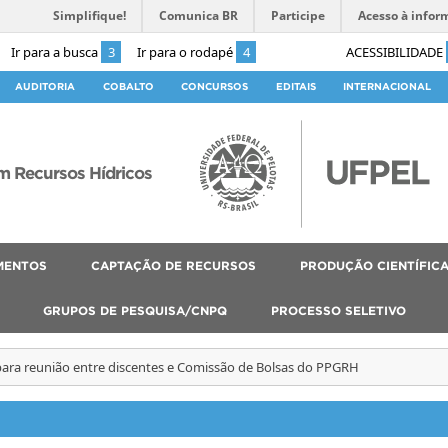
Simplifique!
Comunica BR
Participe
Acesso à infor
Ir para a busca
3
Ir para o rodapé
4
ACESSIBILIDADE
AUDITORIA
COBALTO
CONCURSOS
EDITAIS
INTERNACIONAL
 Recursos Hídricos
MENTOS
CAPTAÇÃO DE RECURSOS
PRODUÇÃO CIENTÍFIC
GRUPOS DE PESQUISA/CNPQ
PROCESSO SELETIVO
para reunião entre discentes e Comissão de Bolsas do PPGRH