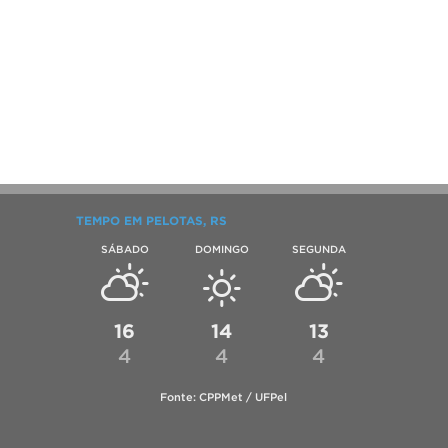
TEMPO EM PELOTAS, RS
SÁBADO
DOMINGO
SEGUNDA
16
14
13
4
4
4
Fonte: CPPMet / UFPel