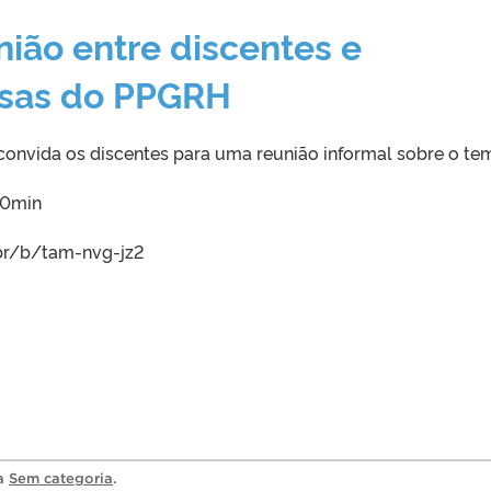
nião entre discentes e
lsas do PPGRH
nvida os discentes para uma reunião informal sobre o te
00min
.br/b/tam-nvg-jz2
ia
Sem categoria
.