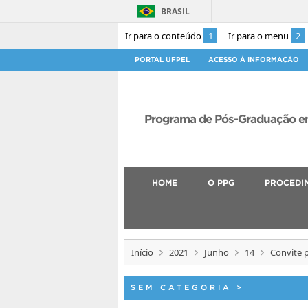
BRASIL
Ir para o conteúdo
1
Ir para o menu
2
PORTAL UFPEL
ACESSO À INFORMAÇÃO
Programa de Pós-Graduação em
HOME
O PPG
PROCEDI
Início
2021
Junho
14
Convite 
SEM CATEGORIA
>