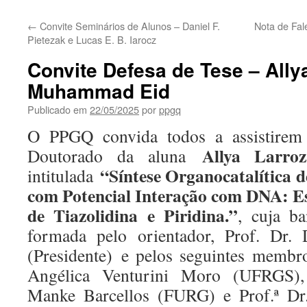
←
Convite Seminários de Alunos – Daniel F.
Nota de Fal
Pietezak e Lucas E. B. Iarocz
Convite Defesa de Tese – Ally
Muhammad Eid
Publicado em
22/05/2025
por
ppgq
O PPGQ convida todos a assistirem
Allya Larr
Doutorado da aluna
“Síntese Organocatalítica d
intitulada
com Potencial Interação com DNA: E
de Tiazolidina e Piridina.”
, cuja b
formada pelo orientador, Prof. Dr. 
(Presidente) e pelos seguintes membros
Angélica Venturini Moro (UFRGS), 
Manke Barcellos (FURG) e Prof.ª Dr.