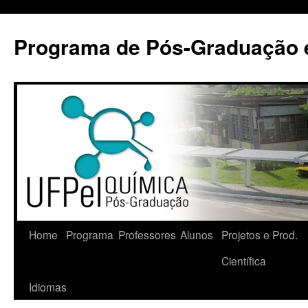
Pular
para
Programa de Pós-Graduação 
o
conteúdo
Home
Programa
Professores
Alunos
Projetos e Prod.
Científica
Idiomas