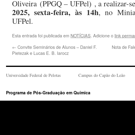
Oliveira (PPGQ – UFPel) , a realizar-s
2025, sexta-feira, às 14h
, no Mini
UFPel.
Esta entrada foi publicada em
NOTÍCIAS
. Adicione o
link perma
←
Convite Seminários de Alunos – Daniel F.
Nota de Fal
Pietezak e Lucas E. B. Iarocz
Universidade Federal de Pelotas
Campus do Capão do Leão
Programa de Pós-Graduação em Química