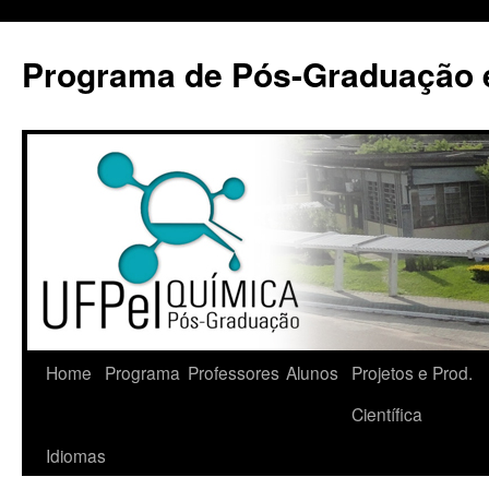
Pular
para
Programa de Pós-Graduação 
o
conteúdo
Home
Programa
Professores
Alunos
Projetos e Prod.
Científica
Idiomas