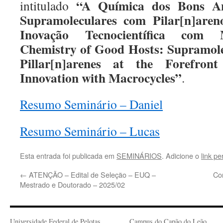
“A Química dos Bons Anfi
intitulado
Supramoleculares com Pilar[n]are
Inovação Tecnocientífica com Ma
Chemistry of Good Hosts: Supramolec
Pillar[n]arenes at the Forefront 
Innovation with Macrocycles”
.
Resumo Seminário – Daniel
Resumo Seminário – Lucas
Esta entrada foi publicada em
SEMINÁRIOS
. Adicione o
link p
←
ATENÇÃO – Edital de Seleção – EUQ –
Con
Mestrado e Doutorado – 2025/02
Universidade Federal de Pelotas
Campus do Capão do Leão