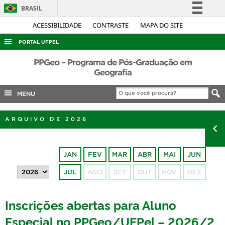
BRASIL
Simplifique!
ACESSIBILIDADE
CONTRASTE
MAPA DO SITE
Comunica BR
PORTAL UFPEL
Participe
ACESSO À INFORMAÇÃO
PPGeo – Programa de Pós-Graduação em
Acesso à informação
Geografia
AUDITORIA
Legislação
MENU
COBALTO
Canais
CONCURSOS
ARQUIVO DE 2026
EDITAIS
INTERNACIONAL
JAN
FEV
MAR
ABR
MAI
JUN
OUVIDORIA
JUL
AGO
SET
OUT
NOV
DEZ
PORTARIAS
TELEFONES
Inscrições abertas para Aluno
Especial no PPGeo/UFPel – 2026/2