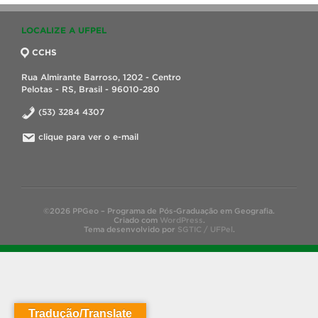
LOCALIZE A UFPEL
CCHS
Rua Almirante Barroso, 1202 - Centro
Pelotas - RS, Brasil - 96010-280
(53) 3284 4307
clique para ver o e-mail
©2026 PPGeo – Programa de Pós-Graduação em Geografia.
Criado com
WordPress
.
Tema desenvolvido por
SGTIC / UFPel
.
Tradução/Translate