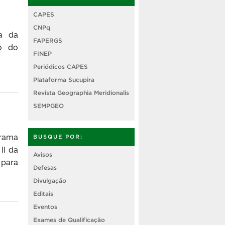
CAPES
CNPq
a da
FAPERGS
ão do
FINEP
Periódicos CAPES
Plataforma Sucupira
Revista Geographia Meridionalis
SEMPGEO
grama
BUSQUE POR:
II da
Avisos
 para
Defesas
Divulgação
Editais
Eventos
Exames de Qualificação