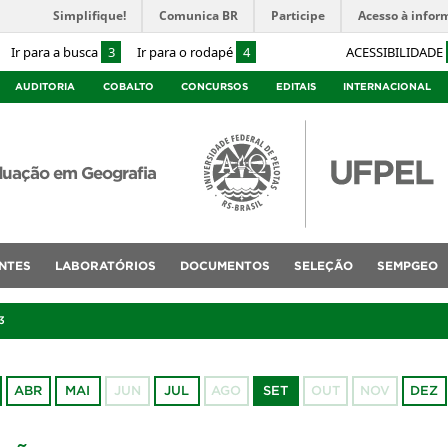
Simplifique!
Comunica BR
Participe
Acesso à infor
Ir para a busca
3
Ir para o rodapé
4
ACESSIBILIDADE
AUDITORIA
COBALTO
CONCURSOS
EDITAIS
INTERNACIONAL
duação em Geografia
NTES
LABORATÓRIOS
DOCUMENTOS
SELEÇÃO
SEMPGEO
3
ABR
MAI
JUN
JUL
AGO
SET
OUT
NOV
DEZ