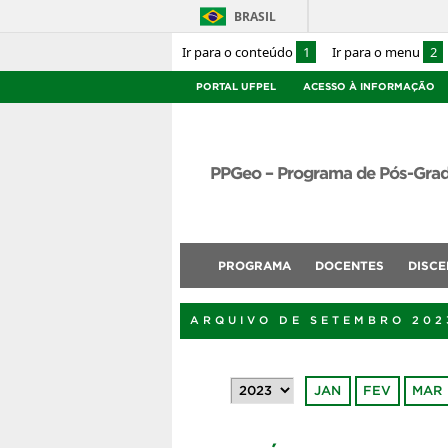
BRASIL
Ir para o conteúdo
1
Ir para o menu
2
PORTAL UFPEL
ACESSO À INFORMAÇÃO
PPGeo – Programa de Pós-Gra
PROGRAMA
DOCENTES
DISCE
ARQUIVO DE SETEMBRO 202
JAN
FEV
MAR