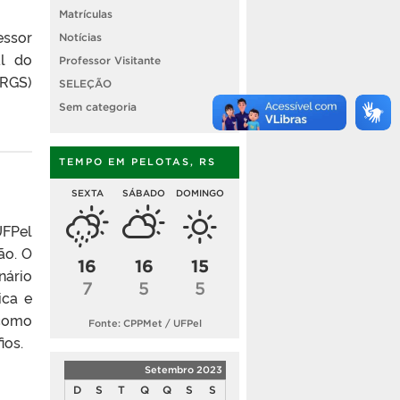
Matrículas
essor
Notícias
al do
Professor Visitante
FRGS)
SELEÇÃO
I.
Sem categoria
TEMPO EM PELOTAS, RS
SEXTA
SÁBADO
DOMINGO
UFPel
ão. O
16
16
15
nário
7
5
5
ica e
 como
Fonte: CPPMet / UFPel
ios.
Setembro 2023
D
S
T
Q
Q
S
S