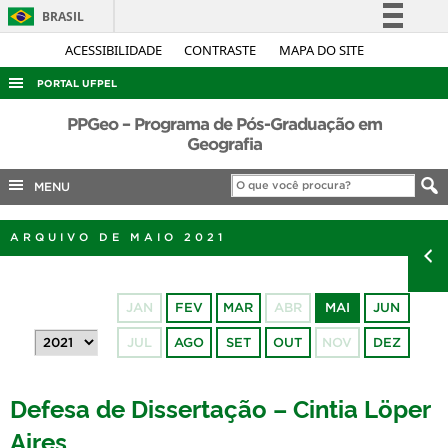
BRASIL
Simplifique!
ACESSIBILIDADE
CONTRASTE
MAPA DO SITE
Comunica BR
PORTAL UFPEL
Participe
ACESSO À INFORMAÇÃO
PPGeo – Programa de Pós-Graduação em
Acesso à informação
Geografia
AUDITORIA
Legislação
MENU
COBALTO
Canais
CONCURSOS
ARQUIVO DE MAIO 2021
EDITAIS
INTERNACIONAL
JAN
FEV
MAR
ABR
MAI
JUN
OUVIDORIA
JUL
AGO
SET
OUT
NOV
DEZ
PORTARIAS
TELEFONES
Defesa de Dissertação – Cintia Löper
Aires