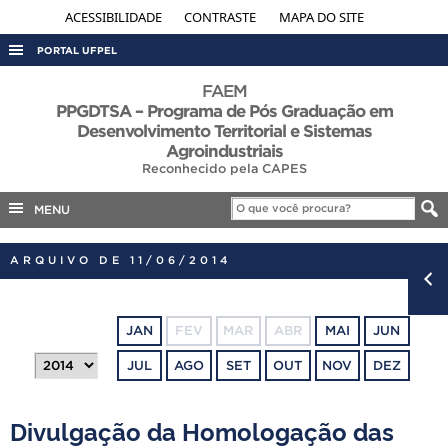
ACESSIBILIDADE
CONTRASTE
MAPA DO SITE
PORTAL UFPEL
ACESSO À INFORMAÇÃO
FAEM
PPGDTSA – Programa de Pós Graduação em
AUDITORIA
Desenvolvimento Territorial e Sistemas
Agroindustriais
COBALTO
Reconhecido pela CAPES
CONCURSOS
MENU
EDITAIS
INTERNACIONAL
ARQUIVO DE 11/06/2014
OUVIDORIA
PORTARIAS
JAN
FEV
MAR
ABR
MAI
JUN
TELEFONES
JUL
AGO
SET
OUT
NOV
DEZ
Divulgação da Homologação das