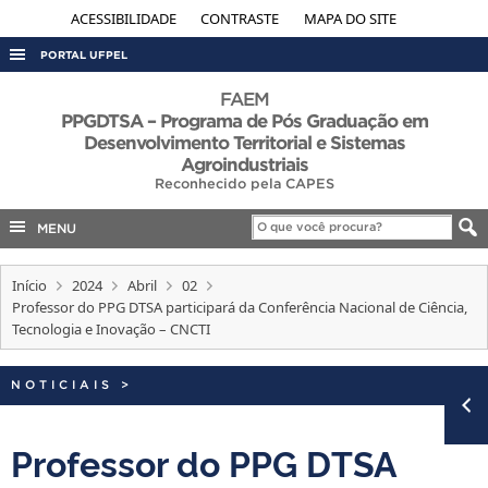
ACESSIBILIDADE
CONTRASTE
MAPA DO SITE
PORTAL UFPEL
ACESSO À INFORMAÇÃO
FAEM
PPGDTSA – Programa de Pós Graduação em
AUDITORIA
Desenvolvimento Territorial e Sistemas
Agroindustriais
COBALTO
Reconhecido pela CAPES
CONCURSOS
MENU
EDITAIS
INTERNACIONAL
Início
2024
Abril
02
Professor do PPG DTSA participará da Conferência Nacional de Ciência,
OUVIDORIA
Tecnologia e Inovação – CNCTI
PORTARIAS
NOTICIAIS
>
TELEFONES
Professor do PPG DTSA