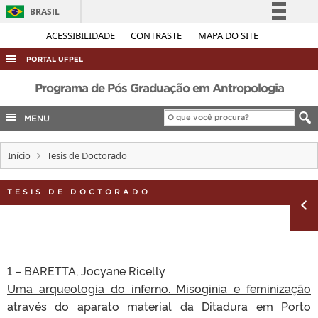
BRASIL
Simplifique!
ACESSIBILIDADE
CONTRASTE
MAPA DO SITE
Comunica BR
PORTAL UFPEL
Participe
ACESSO À INFORMAÇÃO
Programa de Pós Graduação em Antropologia
Acesso à informação
AUDITORIA
MENU
Legislação
COBALTO
Canais
Início
Tesis de Doctorado
CONCURSOS
EDITAIS
TESIS DE DOCTORADO
INTERNACIONAL
OUVIDORIA
PORTARIAS
1 – BARETTA, Jocyane Ricelly
TELEFONES
Uma arqueologia do inferno. Misoginia e feminização
através do aparato material da Ditadura em Porto