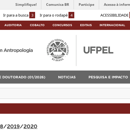
Simplifique!
Comunica BR
Participe
Acesso à infor
Ir para a busca
3
Ir para o rodapé
4
ACESSIBILIDADE
AUDITORIA
COBALTO
CONCURSOS
EDITAIS
INTERNACIONAL
m Antropologia
E DOUTORADO (01/2026)
NOTICIAS
PESQUISA E IMPACTO
8
/
2019
/
2020