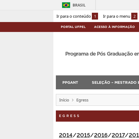
BRASIL
Ir para o conteúdo
1
Ir para o menu
2
PORTAL UFPEL
ACESSO À INFORMAÇÃO
Programa de Pós Graduação e
PPGANT
SELEÇÃO – MESTRADO 
Início
Egress
EGRESS
2014
/
2015
/
2016
/
2017
/
201