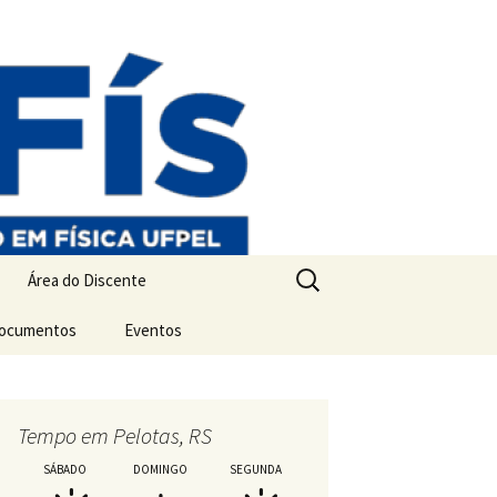
Pesquisar
Área do Discente
por:
Documentos
Matrícula, Orientação e
Eventos
Proficiência
Mostra PPGFís
Inscrição – Mostra
Disciplinas
Programação – Mostr
Tempo em Pelotas, RS
Encaminhamento de
Qualificações,
SÁBADO
DOMINGO
SEGUNDA
Dissertações e Teses