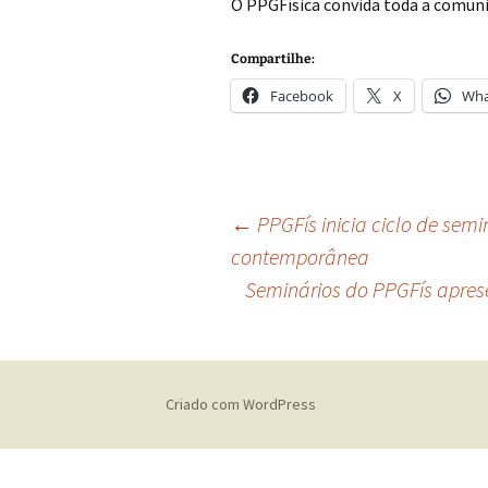
O PPGFísica convida toda a comunid
Compartilhe:
Facebook
X
Wha
Navegação
←
PPGFís inicia ciclo de semi
contemporânea
Seminários do PPGFís apres
de
posts
Criado com WordPress