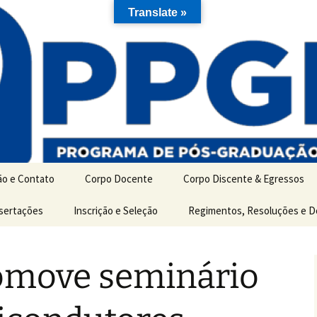
Translate »
ão e Contato
Corpo Docente
Corpo Discente & Egressos
ão
ssertações
Inscrição e Seleção
Discentes de Mestrado
Regimentos, Resoluções e 
es
Discentes de Doutorado
omove seminário
Egressos