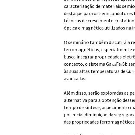
caracterização de materiais semi
destaque para os semicondutores f
técnicas de crescimento cristalino
óptica e magnética utilizados na i
O seminário também discutirá a re
ferromagnéticos, especialmente em
busca integrar propriedades elet
contexto, o sistema Ga₁₋ₓFeₓSb s
às suas altas temperaturas de Cur
avançadas.
Além disso, serão exploradas as p
alternativa para a obtenção dess
tempo de síntese, aquecimento m
potencial diminuição da segregaçã
das propriedades ferromagnéticas