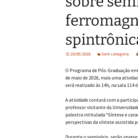
sobre sem
Grupo de Física de
Plasmas e Feixes
ferromagn
Física da Matéria Mole
spintrônic
Grupo Teórico-
Computacional de
Matéria Condensada
20/05/2026
Sem categoria
Laboratório de
Supercondutividade e
Magnetismo
O Programa de Pós-Graduação em F
de maio de 2026, mais uma ativida
será realizado às 14h, na sala 114
A atividade contará com a particip
professor visitante da Universidad
palestra intitulada “Síntese e ca
perspectivas da síntese assistida 
Durante o seminário, serão aprese