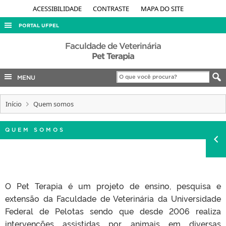
ACESSIBILIDADE
CONTRASTE
MAPA DO SITE
PORTAL UFPEL
ACESSO À INFORMAÇÃO
Faculdade de Veterinária
Pet Terapia
AUDITORIA
MENU
COBALTO
CONCURSOS
Início
Quem somos
EDITAIS
INTERNACIONAL
QUEM SOMOS
OUVIDORIA
PORTARIAS
TELEFONES
O Pet Terapia é um projeto de ensino, pesquisa e
extensão da Faculdade de Veterinária da Universidade
Federal de Pelotas sendo que desde 2006 realiza
intervenções assistidas por animais em diversas