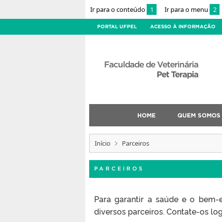
Ir para o conteúdo
1
Ir para o menu
2
PORTAL UFPEL
ACESSO À INFORMAÇÃO
Faculdade de Veterinária
Pet Terapia
HOME
QUEM SOMOS
Início
Parceiros
PARCEIROS
Para garantir a saúde e o bem-
diversos parceiros. Contate-os lo