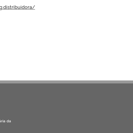
.distribuidora/
ária da