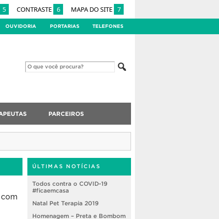
5
CONTRASTE
6
MAPA DO SITE
7
OUVIDORIA
PORTARIAS
TELEFONES
APEUTAS
PARCEIROS
ÚLTIMAS NOTÍCIAS
Todos contra o COVID-19
#ficaemcasa
a com
Natal Pet Terapia 2019
Homenagem – Preta e Bombom