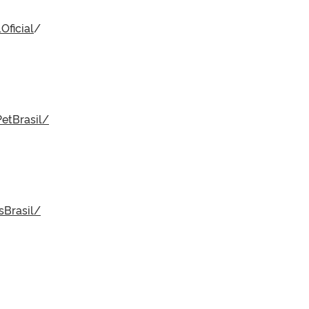
Oficial
/
etBrasil/
sBrasil/