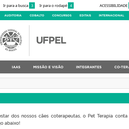
Ir para a busca
3
Ir para o rodapé
4
ACESSIBILIDADE
AUDITORIA
COBALTO
CONCURSOS
EDITAIS
INTERNACIONAL
IAAS
MISSÃO E VISÃO
INTEGRANTES
CO-TER
estar dos nossos cães coterapeutas, o Pet Terapia cont
go abaixo!