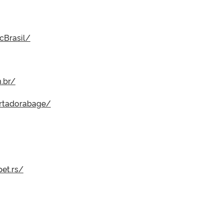
cBrasil/
.br/
rtadorabage/
et.rs/