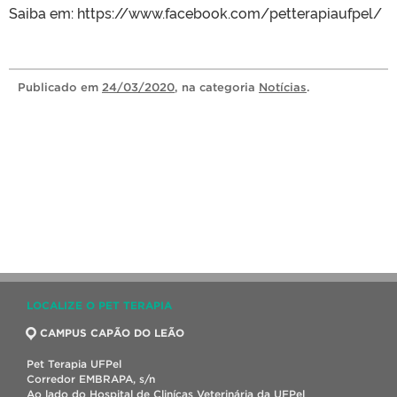
Saiba em: https://www.facebook.com/petterapiaufpel/
Publicado
em
24/03/2020
, na categoria
Notícias
.
LOCALIZE O PET TERAPIA
CAMPUS CAPÃO DO LEÃO
Pet Terapia UFPel
Corredor EMBRAPA, s/n
Ao lado do Hospital de Clinícas Veterinária da UFPel