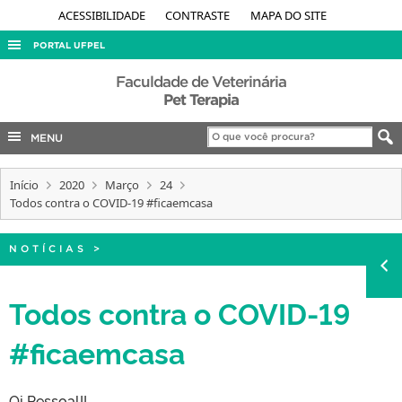
ACESSIBILIDADE
CONTRASTE
MAPA DO SITE
PORTAL UFPEL
ACESSO À INFORMAÇÃO
Faculdade de Veterinária
Pet Terapia
AUDITORIA
MENU
COBALTO
CONCURSOS
Início
2020
Março
24
EDITAIS
Todos contra o COVID-19 #ficaemcasa
INTERNACIONAL
NOTÍCIAS
>
OUVIDORIA
PORTARIAS
Todos contra o COVID-19
TELEFONES
#ficaemcasa
Oi Pessoal!!