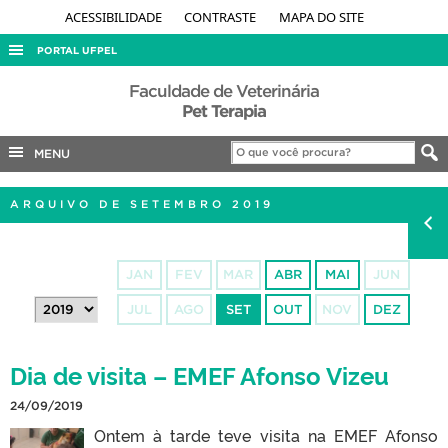
ACESSIBILIDADE
CONTRASTE
MAPA DO SITE
PORTAL UFPEL
ACESSO À INFORMAÇÃO
Faculdade de Veterinária
Pet Terapia
AUDITORIA
MENU
COBALTO
CONCURSOS
ARQUIVO DE SETEMBRO 2019
EDITAIS
INTERNACIONAL
JAN
FEV
MAR
ABR
MAI
JUN
OUVIDORIA
JUL
AGO
SET
OUT
NOV
DEZ
PORTARIAS
TELEFONES
Dia de visita – EMEF Afonso Vizeu
24/09/2019
Ontem à tarde teve visita na EMEF Afonso