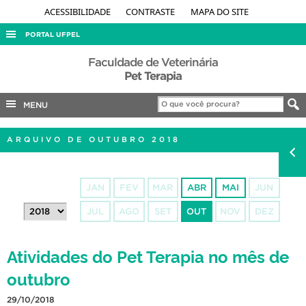
ACESSIBILIDADE
CONTRASTE
MAPA DO SITE
PORTAL UFPEL
ACESSO À INFORMAÇÃO
Faculdade de Veterinária
Pet Terapia
AUDITORIA
MENU
COBALTO
CONCURSOS
ARQUIVO DE OUTUBRO 2018
EDITAIS
INTERNACIONAL
JAN
FEV
MAR
ABR
MAI
JUN
OUVIDORIA
JUL
AGO
SET
OUT
NOV
DEZ
PORTARIAS
TELEFONES
Atividades do Pet Terapia no mês de
outubro
29/10/2018