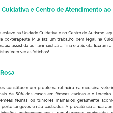
e Cuidativa e Centro de Atendimento ao
a esteve na Unidade Cuidativa e no Centro de Autismo, aq
sa co-terapeuta Mila faz um trabalho bem legal na Cuid
rapia assistida por animais! Já a Tina e a Sukita fizeram a 
stas. Vem ver as fotinhos!
 Rosa
s constituem um problema rotineiro na medicina veterin
mais de 50% dos casos em fêmeas caninas e o terceiro
fêmeas felinas, os tumores mamários geralmente aco
 porte longevos e não castrados. A prevalência ainda au
 injeções anticoncepcionais, popularmente conhecidas