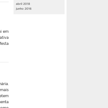
abril 2018
junho 2016
ui em
ativa
festa
ária.
 mais
metem
menta
 como