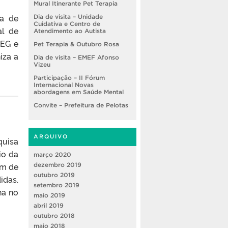
Mural Itinerante Pet Terapia
da de
Dia de visita – Unidade
Cuidativa e Centro de
al de
Atendimento ao Autista
CEG e
Pet Terapia & Outubro Rosa
iza a
Dia de visita – EMEF Afonso
Vizeu
Participação – II Fórum
Internacional Novas
abordagens em Saúde Mental
Convite – Prefeitura de Pelotas
ARQUIVO
quisa
io da
março 2020
ém de
dezembro 2019
outubro 2019
idas.
setembro 2019
na no
maio 2019
abril 2019
outubro 2018
maio 2018