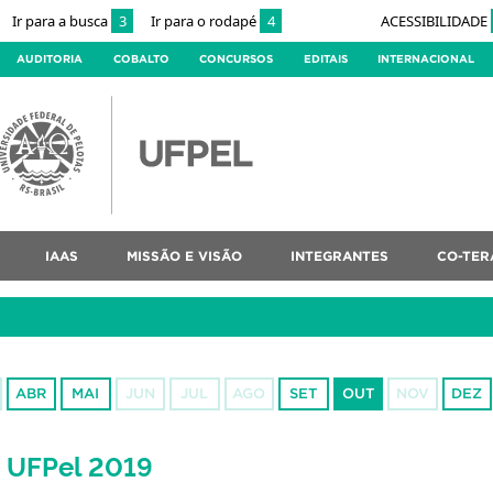
Ir para a busca
3
Ir para o rodapé
4
ACESSIBILIDADE
AUDITORIA
COBALTO
CONCURSOS
EDITAIS
INTERNACIONAL
IAAS
MISSÃO E VISÃO
INTEGRANTES
CO-TER
ABR
MAI
JUN
JUL
AGO
SET
OUT
NOV
DEZ
E UFPel 2019