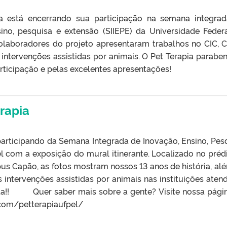
a está encerrando sua participação na semana integra
sino, pesquisa e extensão (SIIEPE) da Universidade Feder
colaboradores do projeto apresentaram trabalhos no CIC, 
intervenções assistidas por animais. O Pet Terapia paraben
rticipação e pelas excelentes apresentações!
erapia
participando da Semana Integrada de Inovação, Ensino, Pes
l com a exposição do mural itinerante. Localizado no préd
us Capão, as fotos mostram nossos 13 anos de história, al
intervenções assistidas por animais nas instituições atend
a!! Quer saber mais sobre a gente? Visite nossa pági
com/petterapiaufpel/