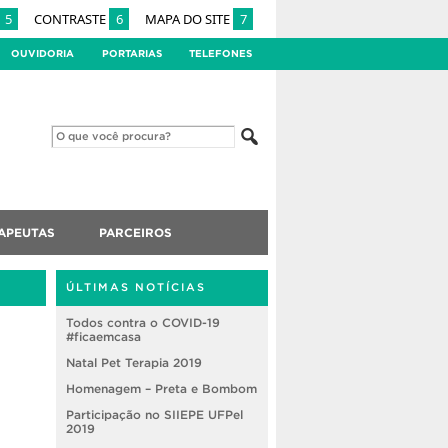
5
CONTRASTE
6
MAPA DO SITE
7
OUVIDORIA
PORTARIAS
TELEFONES
APEUTAS
PARCEIROS
ÚLTIMAS NOTÍCIAS
Todos contra o COVID-19
#ficaemcasa
Natal Pet Terapia 2019
Homenagem – Preta e Bombom
Participação no SIIEPE UFPel
2019