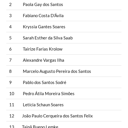
2
Paola Gay dos Santos
3
Fabiano Costa D’Ávila
4
Kryssia Gantes Soares
5
Sarah Esther da Silva Saab
6
Tairize Farias Krolow
7
Alexandre Vargas Ilha
8
Marcelo Augusto Pereira dos Santos
9
Pablo dos Santos Sodré
10
Pedro Átila Moreira Simões
11
Letícia Schaun Soares
12
João Paulo Cerqueira dos Santos Felix
13
Tainã Bueno Lemke